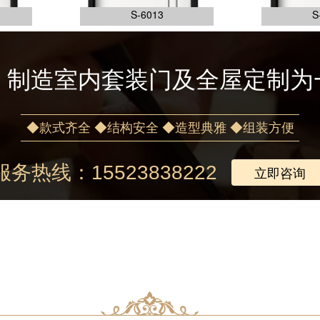
S-6013
S
，制造室内套装门及全屋定制为
◆款式齐全 ◆结构安全 ◆造型典雅 ◆组装方便
服务热线：15523838222
立即咨询