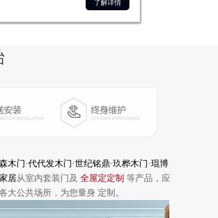
了解详情
始
森木门
·
代代发木门
·
世纪铭鼎
·
玖桦木门
·
琨博
家居
从室内套装门及
全屋定定制
等产品，应
各大公共场所，为您量身 定制。