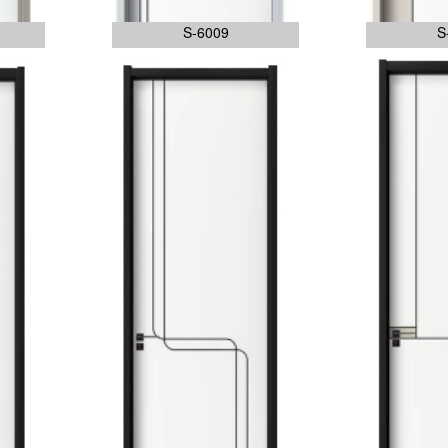
S-6009
S